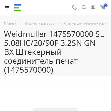
0
—
—
Главная
Клеммы и разъемы
Клеммы для печатных плат
Weidmuller 1475570000 SL
5.08HC/20/90F 3.2SN GN
BX Штекерный
соединитель печат
(1475570000)