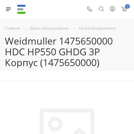
0
—
—
Главная
Демо-оборудование
Не распределенное
Weidmuller 1475650000
HDC HP550 GHDG 3P
Корпус (1475650000)