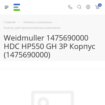
0
—
—
Главная
Клеммы и разъемы
Корпус для промышленных разъемов
Weidmuller 1475690000
HDC HP550 GH 3P Корпус
(1475690000)