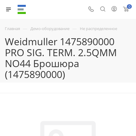
0
—
—
Главная
Демо-оборудование
Не распределенное
Weidmuller 1475890000
PRO SIG. TERM. 2.5QMM
NO44 Брошюра
(1475890000)