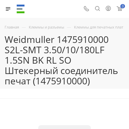
0
—
—
Главная
Клеммы и разъемы
Клеммы для печатных плат
Weidmuller 1475910000
S2L-SMT 3.50/10/180LF
1.5SN BK RL SO
Штекерный соединитель
печат (1475910000)