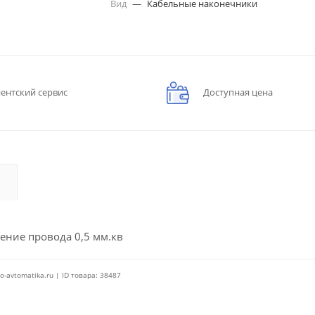
Вид
—
Кабельные наконечники
ентский сервис
Доступная цена
ние провода 0,5 мм.кв
o-avtomatika.ru | ID товара: 38487