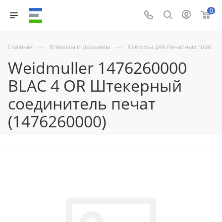
0
—
—
Главная
Клеммы и разъемы
Клеммы для печатных плат
Weidmuller 1476260000
BLAC 4 OR Штекерный
соединитель печат
(1476260000)