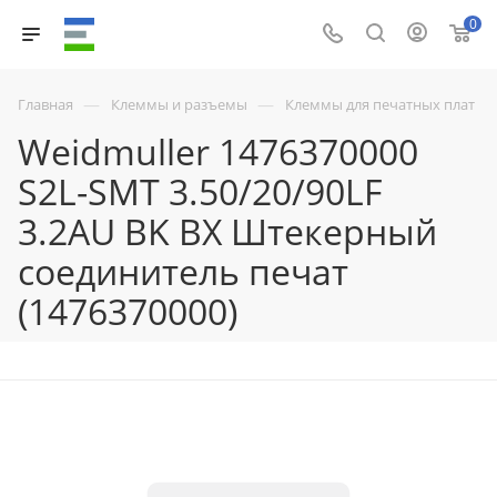
0
—
—
Главная
Клеммы и разъемы
Клеммы для печатных плат
Weidmuller 1476370000
S2L-SMT 3.50/20/90LF
3.2AU BK BX Штекерный
соединитель печат
(1476370000)