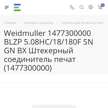
0
—
—
Главная
Клеммы и разъемы
Клеммы для печатных плат
Weidmuller 1477300000
BLZP 5.08HC/18/180F SN
GN BX Штекерный
соединитель печат
(1477300000)