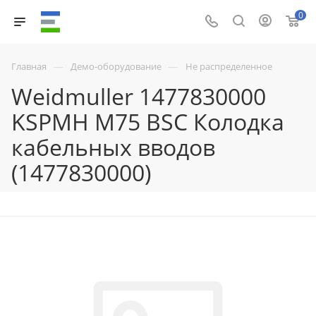
0
—
—
Главная
Демо-оборудование
Не распределенное
Weidmuller 1477830000
KSPMH M75 BSC Колодка
кабельных вводов
(1477830000)