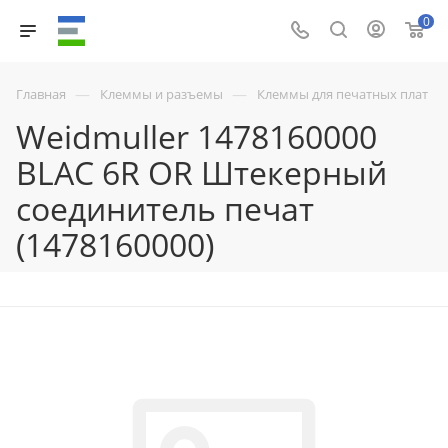
0
—
—
Главная
Клеммы и разъемы
Клеммы для печатных плат
Weidmuller 1478160000
BLAC 6R OR Штекерный
соединитель печат
(1478160000)