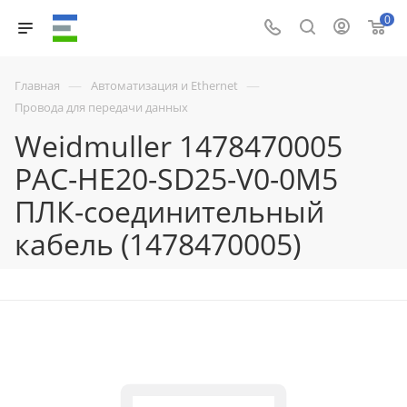
0
—
—
Главная
Автоматизация и Ethernet
Провода для передачи данных
Weidmuller 1478470005
PAC-HE20-SD25-V0-0M5
ПЛК-соединительный
кабель (1478470005)