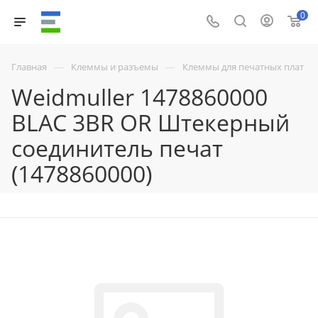
0
—
—
Главная
Клеммы и разъемы
Клеммы для печатных плат
Weidmuller 1478860000
BLAC 3BR OR Штекерный
соединитель печат
(1478860000)