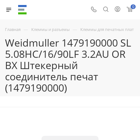
0
—
—
Главная
Клеммы и разъемы
Клеммы для печатных плат
Weidmuller 1479190000 SL
5.08HC/16/90LF 3.2AU OR
BX Штекерный
соединитель печат
(1479190000)