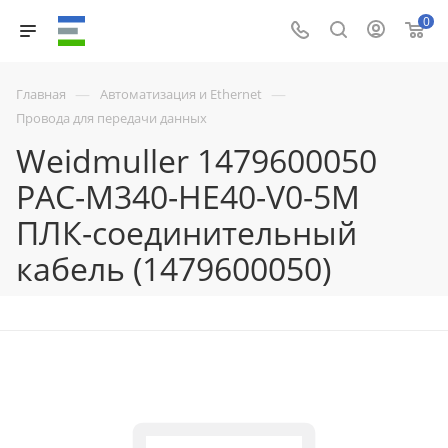
0
—
—
Главная
Автоматизация и Ethernet
Провода для передачи данных
Weidmuller 1479600050
PAC-M340-HE40-V0-5M
ПЛК-соединительный
кабель (1479600050)