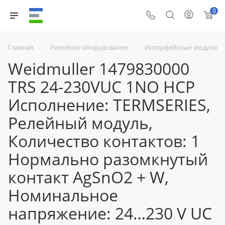
0
—
—
Главная
Релейное оборудование
Интерфейсные модули
Weidmuller 1479830000
TRS 24-230VUC 1NO HCP
Исполнение: TERMSERIES,
Релейный модуль,
Количество контактов: 1
Нормально разомкнутый
контакт AgSnO2 + W,
Номинальное
напряжение: 24…230 V UC