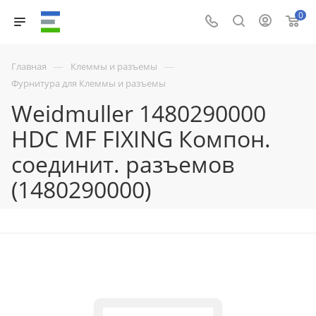
0
—
—
Главная
Клеммы и разъемы
Фурнитура для Клеммы и разъемы
Weidmuller 1480290000
HDC MF FIXING Компон.
соединит. разъемов
(1480290000)