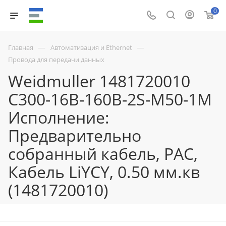
0
—
—
Главная
Автоматизация и Ethernet
Провода для передачи данных
Weidmuller 1481720010
C300-16B-160B-2S-M50-1M
Исполнение:
Предварительно
собранный кабель, PAC,
Кабель LiYCY, 0.50 мм.кв
(1481720010)