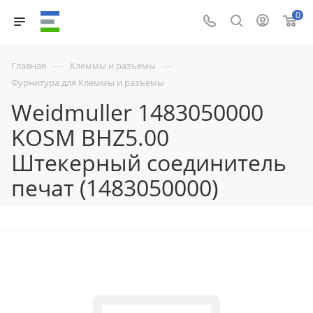
0
—
—
Главная
Клеммы и разъемы
Фурнитура для Клеммы и разъемы
Weidmuller 1483050000
KOSM BHZ5.00
Штекерный соединитель
печат (1483050000)