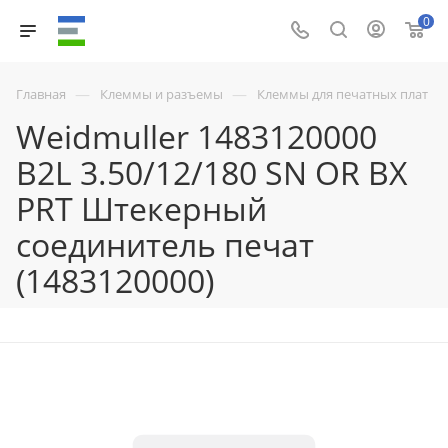
0
—
—
Главная
Клеммы и разъемы
Клеммы для печатных плат
Weidmuller 1483120000
B2L 3.50/12/180 SN OR BX
PRT Штекерный
соединитель печат
(1483120000)