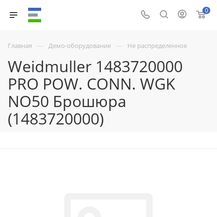
0
—
—
Главная
Демо-оборудование
Не распределенное
Weidmuller 1483720000
PRO POW. CONN. WGK
NO50 Брошюра
(1483720000)