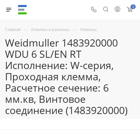
0
—
—
Главная
Клеммы и разъемы
Клеммы
Weidmuller 1483920000
WDU 6 SL/EN RT
Исполнение: W-серия,
Проходная клемма,
Расчетное сечение: 6
мм.кв, Винтовое
соединение (1483920000)