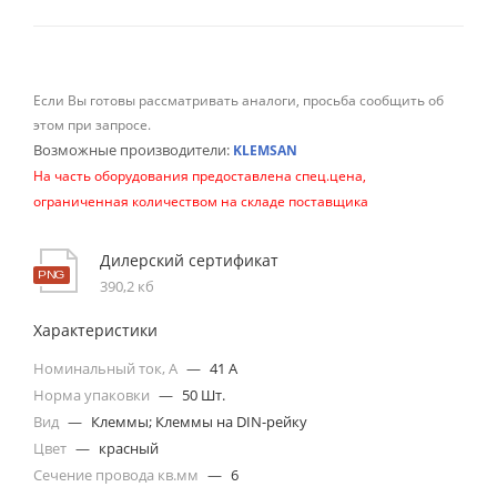
Если Вы готовы рассматривать аналоги, просьба сообщить об
этом при запросе.
Возможные производители:
KLEMSAN
На часть оборудования предоставлена спец.цена,
ограниченная количеством на складе поставщика
Дилерский сертификат
390,2 кб
Характеристики
Номинальный ток, А
—
41 A
Норма упаковки
—
50 Шт.
Вид
—
Клеммы; Клеммы на DIN-рейку
Цвет
—
красный
Сечение провода кв.мм
—
6