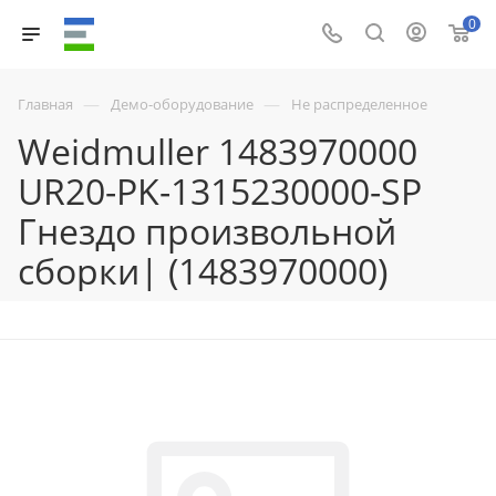
0
—
—
Главная
Демо-оборудование
Не распределенное
Weidmuller 1483970000
UR20-PK-1315230000-SP
Гнездо произвольной
сборки| (1483970000)