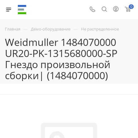
0
—
—
Главная
Демо-оборудование
Не распределенное
Weidmuller 1484070000
UR20-PK-1315680000-SP
Гнездо произвольной
сборки| (1484070000)