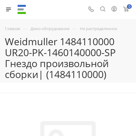
0
—
—
Главная
Демо-оборудование
Не распределенное
Weidmuller 1484110000
UR20-PK-1460140000-SP
Гнездо произвольной
сборки| (1484110000)