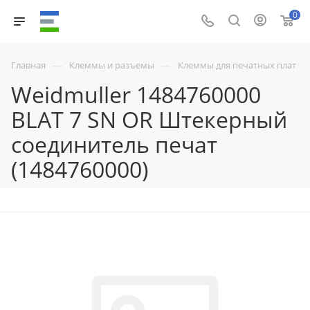
0
—
—
Главная
Клеммы и разъемы
Клеммы для печатных плат
Weidmuller 1484760000
BLAT 7 SN OR Штекерный
соединитель печат
(1484760000)