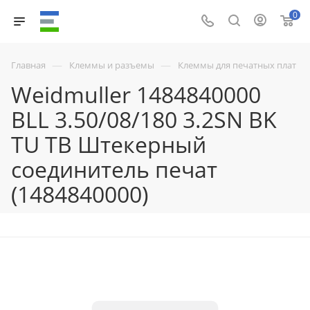
0
—
—
Главная
Клеммы и разъемы
Клеммы для печатных плат
Weidmuller 1484840000
BLL 3.50/08/180 3.2SN BK
TU TB Штекерный
соединитель печат
(1484840000)