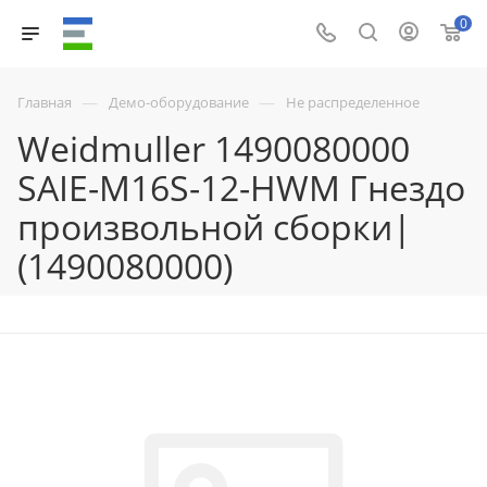
0
—
—
Главная
Демо-оборудование
Не распределенное
Weidmuller 1490080000
SAIE-M16S-12-HWM Гнездо
произвольной сборки|
(1490080000)