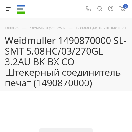
0
—
—
Главная
Клеммы и разъемы
Клеммы для печатных плат
Weidmuller 1490870000 SL-
SMT 5.08HC/03/270GL
3.2AU BK BX CO
Штекерный соединитель
печат (1490870000)