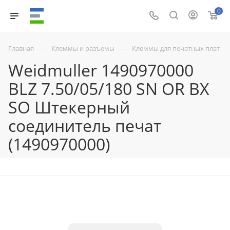
0
—
—
Главная
Клеммы и разъемы
Клеммы для печатных плат
Weidmuller 1490970000
BLZ 7.50/05/180 SN OR BX
SO Штекерный
соединитель печат
(1490970000)