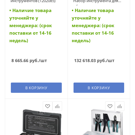
инструментов (1202085)
Набор инструмента для
обжима наконечников,
• Наличие товара
• Наличие товара
Инструмент для обжима:
уточняйте у
уточняйте у
CTI 6 S, инструмент для
снятия изоляции: STRIPAX,
менеджера: (срок
менеджера: (срок
Диапазон обжимаемых
поставки от 14-16
поставки от 14-16
проводников, мин.: 5
недель)
недель)
(9202600000)
8 665.66
руб.
/шт
132 618.03
руб.
/шт
В КОРЗИНУ
В КОРЗИНУ