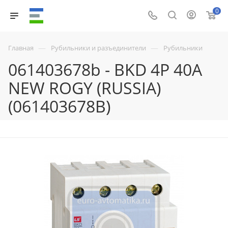
0
—
—
Главная
Рубильники и разъединители
Рубильники
061403678b - BKD 4P 40A
NEW ROGY (RUSSIA)
(061403678B)