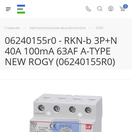
0
—
—
Главная
Автоматические выключатели
УЗО
06240155r0 - RKN-b 3P+N
40A 100mA 63AF A-TYPE
NEW ROGY (06240155R0)