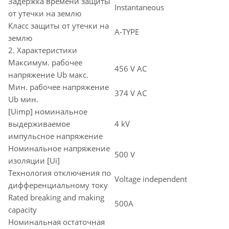
Задержка времени защиты
Instantaneous
от утечки на землю
Класс защиты от утечки на
A-TYPE
землю
2. Характеристики
Максимум. рабочее
456 V AC
напряжение Ub макс.
Мин. рабочее напряжение
374 V AC
Ub мин.
[Uimp] номинальное
выдерживаемое
4 kV
импульсное напряжение
Номинальное напряжение
500 V
изоляции [Ui]
Технология отключения по
Voltage independent
дифференциальному току
Rated breaking and making
500A
capacity
Номинальная остаточная