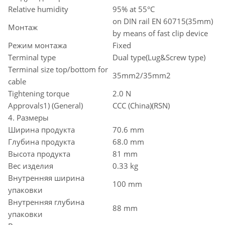
Relative humidity
95% at 55°C
on DIN rail EN 60715(35mm)
Монтаж
by means of fast clip device
Режим монтажа
Fixed
Terminal type
Dual type(Lug&Screw type)
Terminal size top/bottom for
35mm2/35mm2
cable
Tightening torque
2.0 N
Approvals1) (General)
CCC (China)(RSN)
4. Размеры
Ширина продукта
70.6 mm
Глубина продукта
68.0 mm
Высота продукта
81 mm
Вес изделия
0.33 kg
Внутренняя ширина
100 mm
упаковки
Внутренняя глубина
88 mm
упаковки