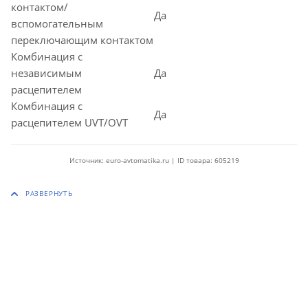
контактом/
Да
вспомогательным
переключающим контактом
Комбинация с
независимым
Да
расцепителем
Комбинация с
Да
расцепителем UVT/OVT
Источник: euro-avtomatika.ru | ID товара: 605219