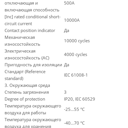
отключающая и
500A
включающая способность
[Inc] rated conditional short-
10000A
circuit current
Contact position indicator
Да
Механическая
10000 cycles
износостойкость
Электрическая
4000 cycles
износостойкость (AC)
Пригодность для изоляции
Да
Стандарт (Reference
IEC 61008-1
standard)
3. Окружающая среда
Степень загрязнения
3
Degree of protection
IP20, IEC 60529
Температура окружающего
-25…55 °C
воздуха для работы
Температура окружающего
-40…70 °C
воздуха для хранения