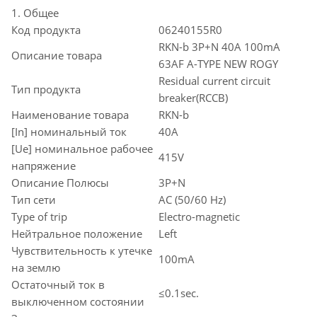
1. Общее
Код продукта
06240155R0
RKN-b 3P+N 40A 100mA
Описание товара
63AF A-TYPE NEW ROGY
Residual current circuit
Тип продукта
breaker(RCCB)
Наименование товара
RKN-b
[In] номинальный ток
40A
[Ue] номинальное рабочее
415V
напряжение
Описание Полюсы
3P+N
Тип сети
AC (50/60 Hz)
Type of trip
Electro-magnetic
Нейтральное положение
Left
Чувствительность к утечке
100mA
на землю
Остаточный ток в
≤0.1sec.
выключенном состоянии