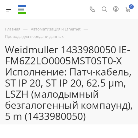
0
—
—
Главная
Автоматизация и Ethernet
Провода для передачи данных
Weidmuller 1433980050 IE-
FM6Z2LO0005MST0ST0-X
Исполнение: Патч-кабель,
ST IP 20, ST IP 20, 62.5 µm,
LSZH (малодымный
безгалогенный компаунд),
5 m (1433980050)