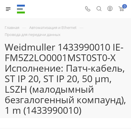
0
—
—
Главная
Автоматизация и Ethernet
Провода для передачи данных
Weidmuller 1433990010 IE-
FM5Z2LO0001MST0ST0-X
Исполнение: Патч-кабель,
ST IP 20, ST IP 20, 50 µm,
LSZH (малодымный
безгалогенный компаунд),
1 m (1433990010)