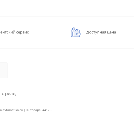
ентский сервис
Доступная цена
 с реле;
o-avtomatika.ru | ID товара: 44125