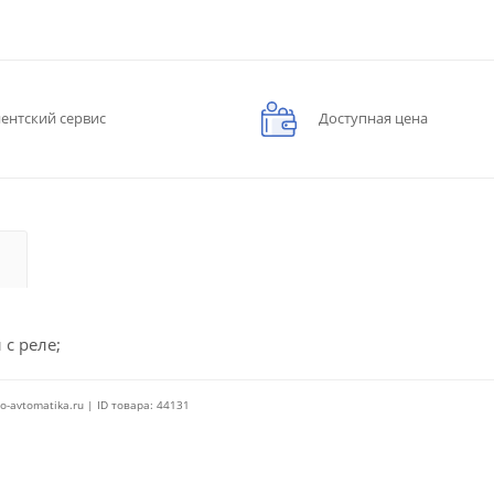
ентский сервис
Доступная цена
 с реле;
o-avtomatika.ru | ID товара: 44131