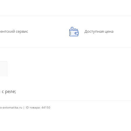
ентский сервис
Доступная цена
 с реле;
o-avtomatika.ru | ID товара: 44150