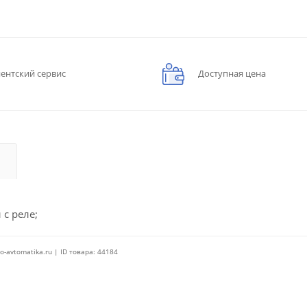
ентский сервис
Доступная цена
 с реле;
o-avtomatika.ru | ID товара: 44184