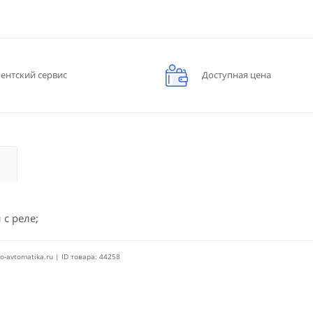
ентский сервис
Доступная цена
 с реле;
o-avtomatika.ru | ID товара: 44258