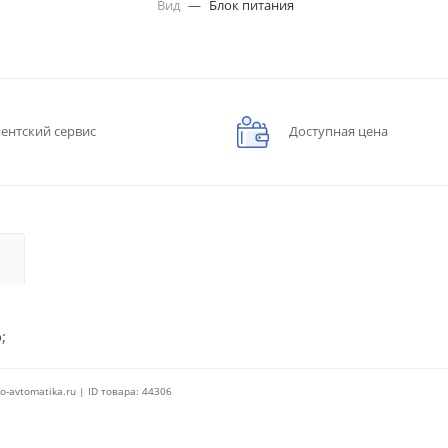
Вид
—
Блок питания
ентский сервис
Доступная цена
;
o-avtomatika.ru | ID товара: 44306