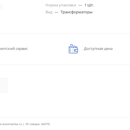
Норма упаковки
—
1 Шт.
Вид
—
Трансформаторы
ентский сервис
Доступная цена
o-avtomatika.ru | ID товара: 44376