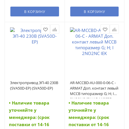
В КОРЗИНУ
В КОРЗИНУ
Электропривод ЭП-40 230В
AR-MCCBD-AU-000-0-06-C -
(SVA50D-EP) (SVA50D-EP)
ARMAT Доп. контакт левый
MCCB типоразмер G; H; I
2NO2NC IEK (AR-MCCBD-
• Наличие товара
• Наличие товара
AU-000-0-06-C)
уточняйте у
уточняйте у
менеджера: (срок
менеджера: (срок
поставки от 14-16
поставки от 14-16