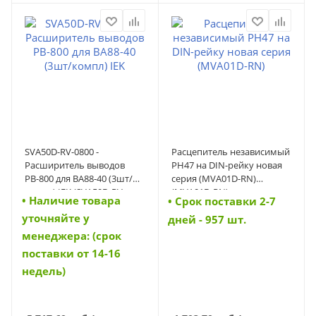
SVA50D-RV-0800 -
Расцепитель независимый
Расширитель выводов
РН47 на DIN-рейку новая
РВ-800 для ВА88-40 (3шт/
серия (MVA01D-RN)
компл) IEK (SVA50D-RV-
(MVA01D-RN)
• Наличие товара
• Cрок поставки 2-7
0800)
уточняйте у
дней - 957 шт.
менеджера: (срок
поставки от 14-16
недель)