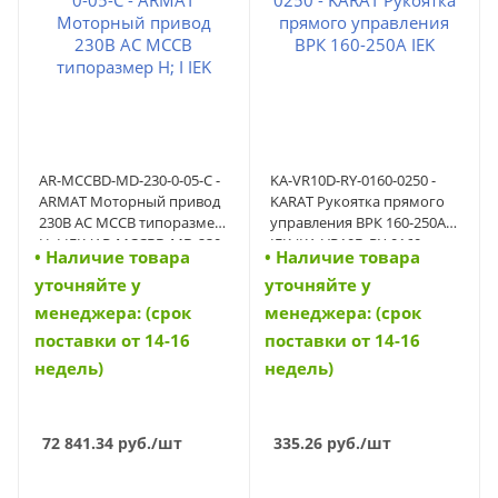
AR-MCCBD-MD-230-0-05-C -
KA-VR10D-RY-0160-0250 -
ARMAT Моторный привод
KARAT Рукоятка прямого
230В AC MCCB типоразмер
управления ВРК 160-250А
H; I IEK (AR-MCCBD-MD-230-
IEK (KA-VR10D-RY-0160-
• Наличие товара
• Наличие товара
0-05-C)
0250)
уточняйте у
уточняйте у
менеджера: (срок
менеджера: (срок
поставки от 14-16
поставки от 14-16
недель)
недель)
72 841.34
руб.
/шт
335.26
руб.
/шт