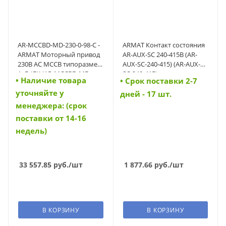
AR-MCCBD-MD-230-0-98-C -
ARMAT Контакт состояния
ARMAT Моторный привод
AR-AUX-SC 240-415В (AR-
230В AC MCCB типоразмер
AUX-SC-240-415) (AR-AUX-
A; D IEK (AR-MCCBD-MD-
SC-240-415)
• Наличие товара
• Cрок поставки 2-7
230-0-98-C)
уточняйте у
дней - 17 шт.
менеджера: (срок
поставки от 14-16
недель)
33 557.85
руб.
/шт
1 877.66
руб.
/шт
В КОРЗИНУ
В КОРЗИНУ