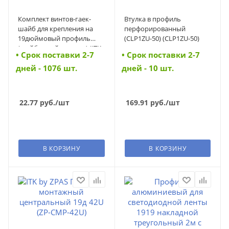
Комплект винтов-гаек-
Втулка в профиль
шайб для крепления на
перфорированный
19дюймовый профиль
(CLP1ZU-50) (CLP1ZU-50)
(шайба + гайка +винт) (ITK-
• Cрок поставки 2-7
• Cрок поставки 2-7
HP-28) (ITK-HP-28)
дней - 1076 шт.
дней - 10 шт.
22.77
руб.
/шт
169.91
руб.
/шт
В КОРЗИНУ
В КОРЗИНУ