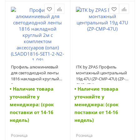
По запросу
По запросу
Суперопт
Суперопт
По запросу
По запросу
Профиль алюминиевый
ITK by ZPAS Профиль
для светодиодной ленты
монтажный центральный
1816 накладной круглый
19д 47U (ZP-CMP-47U) (ZP-
2м с комплектом
CMP-47U)
• Наличие товара
• Наличие товара
аксессуаров (опал)
уточняйте у
уточняйте у
(LSADD1816-SET1-2-N2-1-08)
(LSADD1816-SET1-2-N2-1-08)
менеджера: (срок
менеджера: (срок
поставки от 14-16
поставки от 14-16
недель)
недель)
Розница
Розница