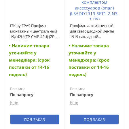
ITK by ZPAS Профиль
Профиль алюминиевый
монтажный центральный
для светодиодной ленты
19д 42U (ZP-CMP-42U) (ZP-
1919 накладной
CMP-42U)
треугольный 2м с
• Наличие товара
• Наличие товара
комплектом аксессуаров
уточняйте у
уточняйте у
(опал) (LSADD1919-SET1-2-
N3-1-08) (LSADD1919-SET1-
менеджера: (срок
менеджера: (срок
2-N3-1-08)
поставки от 14-16
поставки от 14-16
недель)
недель)
Розница
Розница
По запросу
По запросу
Ещё
Ещё
Мелкоопт
Мелкоопт
По запросу
По запросу
ПОД ЗАКАЗ
ПОД ЗАКАЗ
Среднеопт
Среднеопт