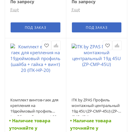
По запросу
По запросу
Ещё
Ещё
Мелкоопт
Мелкоопт
По запросу
По запросу
ПОД ЗАКАЗ
ПОД ЗАКАЗ
Среднеопт
Среднеопт
По запросу
По запросу
Суперопт
Суперопт
По запросу
По запросу
Комплект винтов-гаек для
ITK by ZPAS Профиль
крепления на
монтажный центральный
19дюймовый профиль
19д 45U (ZP-CMP-45U) (ZP-
(шайба + гайка + винт) 20
CMP-45U)
• Наличие товара
• Наличие товара
(ITK-HP-20) (ITK-HP-20)
уточняйте у
уточняйте у