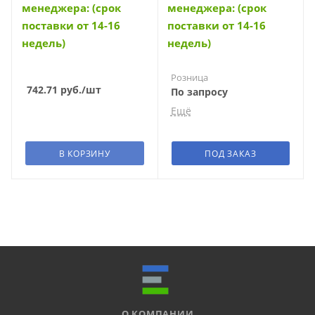
менеджера: (срок
менеджера: (срок
поставки от 14-16
поставки от 14-16
недель)
недель)
Розница
742.71
руб.
/шт
По запросу
Ещё
Мелкоопт
По запросу
В КОРЗИНУ
ПОД ЗАКАЗ
Среднеопт
По запросу
Суперопт
По запросу
О КОМПАНИИ