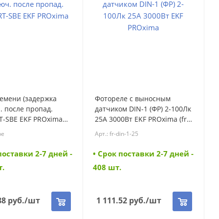
емени (задержка
Фотореле с выносным
 после пропад.
датчиком DIN-1 (ФР) 2-100Лк
RT-SBE EKF PROxima
25А 3000Вт EKF PROxima (fr-
din-1-25)
be
Арт.: fr-din-1-25
поставки 2-7 дней -
• Cрок поставки 2-7 дней -
т.
408 шт.
88
руб.
/шт
1 111.52
руб.
/шт