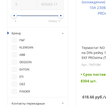
0
929262.17
Бренд
F&F
KLEMSAN
Термостат NO 
на DIN-рейку 1
ABB
EKF PROxima 
DEGSON
Арт.: TNO10M
EATON
• Cрок постав
ETI
8304 шт.
OEZ
FINDER
618.66
руб.
/
Phoenix contact
Контакты перекидные
DEKraft