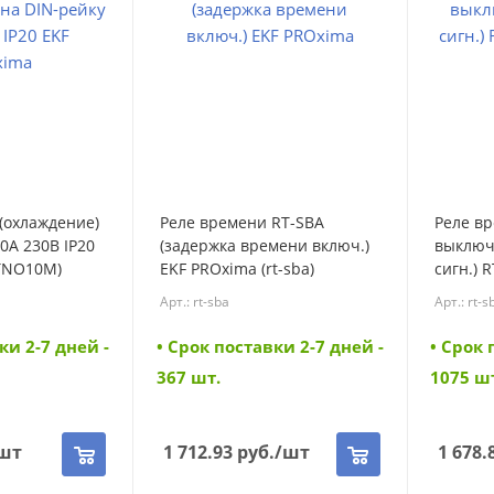
(охлаждение)
Реле времени RT-SBA
Реле вр
0А 230В IP20
(задержка времени включ.)
выключ.
(TNO10M)
EKF PROxima (rt-sba)
сигн.) 
(rt-sbe)
Арт.: rt-sba
Арт.: rt-s
ки 2-7 дней -
• Cрок поставки 2-7 дней -
• Cрок 
367 шт.
1075 ш
шт
1 712.93
руб.
/шт
1 678.