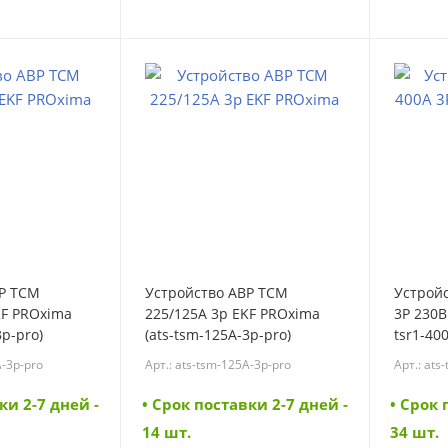
ВР ТСM
Устройство АВР ТСM
Устройс
KF PROxima
225/125А 3р EKF PROxima
3Р 230В
3p-pro)
(ats-tsm-125A-3p-pro)
tsr1-40
A-3p-pro
Арт.: ats-tsm-125A-3p-pro
Арт.: ats
ки 2-7 дней -
• Cрок поставки 2-7 дней -
• Cрок 
14 шт.
34 шт.