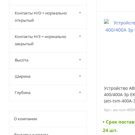
CHINT
Контакты Н/О = нормально
EKF
открытый
EMAS
Контакты Н/З = нормально
IEK
закрытый
DKC
SHENLER
Высота
SUPU
Systeme electric
Ширина
TBLOC
Устройство А
Глубина
КЭАЗ
400/400А 3р E
(ats-tsm-400A-
Schneider Electric
Арт.: ats-tsm-400
Weidmuller
О компании
ЭЛЕКТРО-ПРОФИ
• Cрок постав
24 шт.
Доставка и оплата