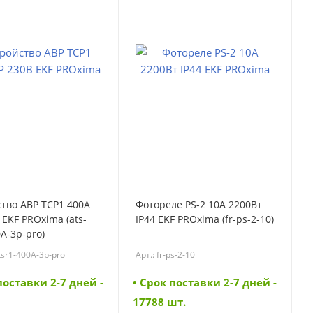
тво АВР ТСР1 400А
Фотореле PS-2 10А 2200Вт
 EKF PROxima (ats-
IP44 EKF PROxima (fr-ps-2-10)
0A-3p-pro)
-tsr1-400A-3p-pro
Арт.: fr-ps-2-10
поставки 2-7 дней -
• Cрок поставки 2-7 дней -
17788 шт.