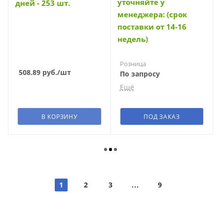
уточняйте у
дней - 253 шт.
менеджера: (срок
поставки от 14-16
недель)
Розница
508.89
руб.
/шт
По запросу
Ещё
Мелкоопт
По запросу
В КОРЗИНУ
ПОД ЗАКАЗ
Среднеопт
По запросу
Суперопт
По запросу
1
2
3
9