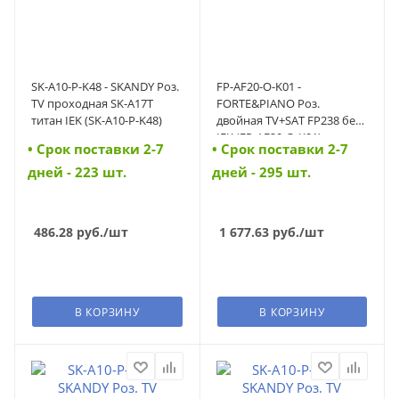
SK-A10-P-K48 - SKANDY Роз.
FP-AF20-O-K01 -
TV проходная SK-A17T
FORTE&PIANO Роз.
титан IEK (SK-A10-P-K48)
двойная TV+SAT FP238 бел.
IEK (FP-AF20-O-K01)
• Cрок поставки 2-7
• Cрок поставки 2-7
дней - 223 шт.
дней - 295 шт.
486.28
руб.
/шт
1 677.63
руб.
/шт
В КОРЗИНУ
В КОРЗИНУ