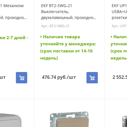
11 Механизм
EKF BT2-SWG-21
EKF UP1
Выключатель,
USBA+U
й, проходной,
двухклавишный, проходной,
розетки
EKF (UP1-SWG-
СП, автоматические клеммы
16А, с 
Арт.: BT2-SWG-21
Арт.: UP
серый, Бронто EKF (BT2-
шторка
SWG-21)
EKF (UP
• Наличие товара
• Нали
ки 2-7 дней -
USBA+U
уточняйте у менеджера:
уточня
(срок поставки от 14-16
(срок п
недель)
недель
шт
476.74
руб.
/шт
2 552.