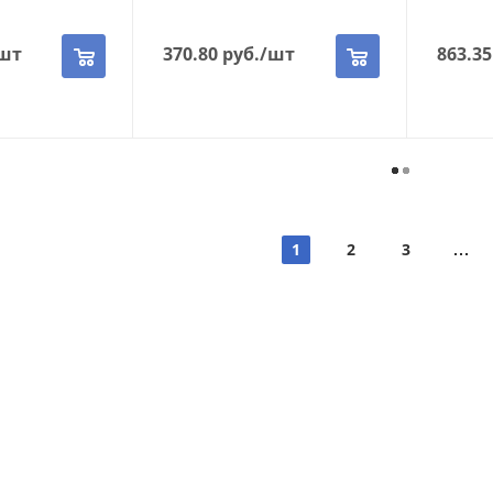
шт
370.80
руб.
/шт
863.35
1
2
3