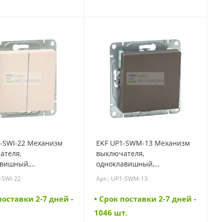
1-SWI-22 Механизм
EKF UP1-SWM-13 Механизм
ателя,
выключателя,
авишный,
одноклавишный,
ёстный, кремовый
кнопочный, мокко Эпика
-SWI-22
Арт.: UP1-SWM-13
KF (UP1-SWI-22)
EKF (UP1-SWM-13)
поставки 2-7 дней -
• Cрок поставки 2-7 дней -
1046 шт.