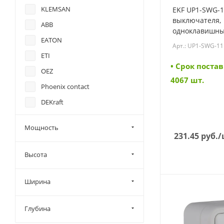
KLEMSAN
EKF UP1-SWG-
выключателя,
ABB
одноклавишны
EATON
графит Эпика 
Арт.: UP1-SWG-11
11)
ETI
• Cрок постав
OEZ
4067 шт.
Phoenix contact
DEKraft
CHINT
Мощность
EKF
231.45
руб.
/
EMAS
Высота
IEK
DKC
Ширина
Systeme electric
Глубина
Schneider Electric