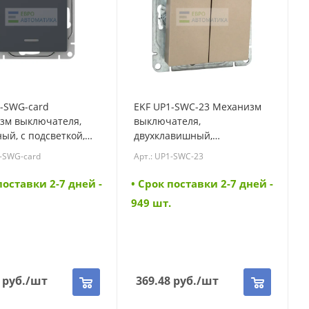
1-SWG-card
EKF UP1-SWC-23 Механизм
зм выключателя,
выключателя,
ый, с подсветкой,
двухклавишный,
Эпика EKF (UP1-SWG-
кнопочный, шампань Эпика
1-SWG-card
Арт.: UP1-SWC-23
EKF (UP1-SWC-23)
поставки 2-7 дней -
• Cрок поставки 2-7 дней -
949 шт.
руб.
/шт
369.48
руб.
/шт