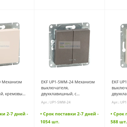
0 Механизм
EKF UP1-SWM-24 Механизм
EKF UP
выключателя,
выключ
й, кремовый
двухклавишный, с
двухкл
-SWI-10)
подсветкой, мокко Эпика
перекр
Арт.: UP1-SWM-24
Арт.: UP1
EKF (UP1-SWM-24)
Эпика E
ки 2-7 дней -
• Cрок поставки 2-7 дней -
• Cрок 
1054 шт.
588 шт.