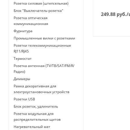
Розетка силовая (штепсельная)
Блок "Выключатель-розетка"
249.88
руб.
/
Розетка оптическая
коммуникационная
Фурнитура
Промышленные вилки с розетками
Розетки телекоммуникационные
RJ11/RJ45
Термостат
Розетка антенная (TV/ТВ/SAT/FM/R/
Радио)
Диммеры
Рамка декоративная для
электроустановочных устройств
Розетки USB
Блок розеток, удлинитель
Розетка модульная для
распределительных щитов
Нагревательный мат