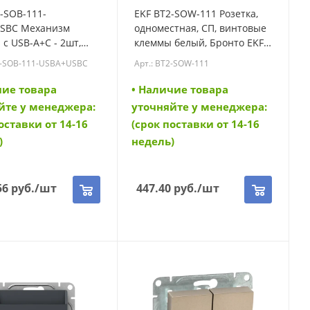
-SOB-111-
EKF BT2-SOW-111 Розетка,
SBC Механизм
одноместная, СП, винтовые
 с USB-A+С - 2шт,
клеммы белый, Бронто EKF
заземлением, со
(BT2-SOW-111)
1-SOB-111-USBA+USBC
Арт.: BT2-SOW-111
ми, чёрный Эпика
1-SOB-111-
чие товара
• Наличие товара
SBC)
йте у менеджера:
уточняйте у менеджера:
оставки от 14-16
(срок поставки от 14-16
)
недель)
56
руб.
/шт
447.40
руб.
/шт