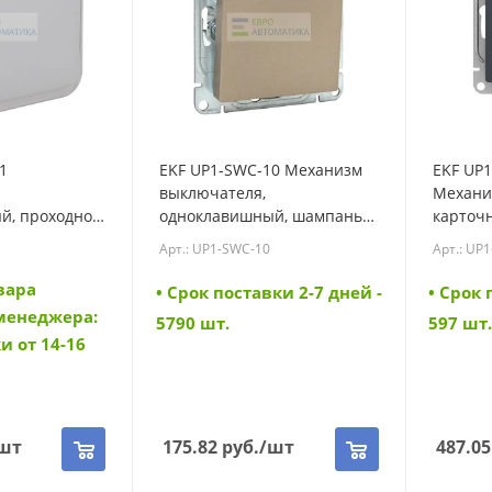
1
EKF UP1-SWC-10 Механизм
EKF UP
выключателя,
Механи
й, проходной
одноклавишный, шампань
карточн
ческие клеммы
Эпика EKF (UP1-SWC-10)
графит 
Арт.: UP1-SWC-10
Арт.: UP
EKF (BT1-
card)
вара
• Cрок поставки 2-7 дней -
• Cрок 
 менеджера:
5790 шт.
597 шт.
и от 14-16
шт
175.82
руб.
/шт
487.05