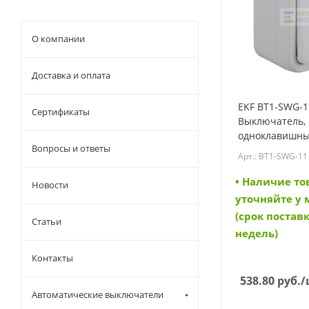
Weidmuller
О компании
Доставка и оплата
EKF BT1-SWG-1
Сертификаты
Выключатель,
одноклавишны
Вопросы и ответы
ОП, автомати
Арт.: BT1-SWG-11
серый, Бронто 
SWG-11)
• Наличие то
Новости
уточняйте у
(срок поставк
Статьи
недель)
Контакты
538.80
руб.
/
Автоматические выключатели