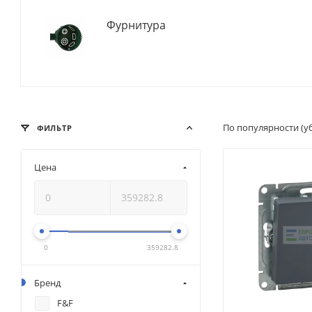
Фурнитура
По популярности (
ФИЛЬТР
Цена
0
359282.8
Бренд
F&F